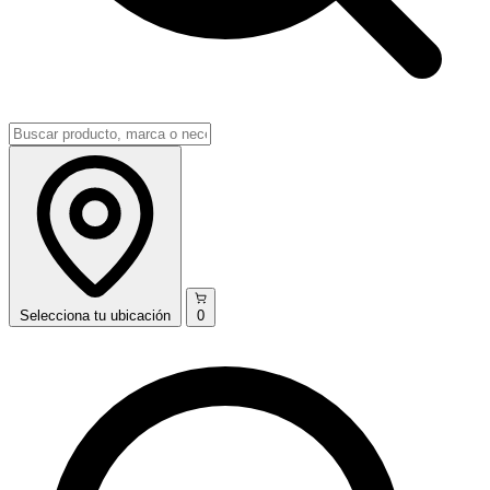
Selecciona
tu ubicación
0