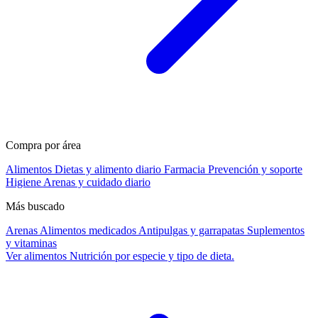
Compra por área
Alimentos
Dietas y alimento diario
Farmacia
Prevención y soporte
Higiene
Arenas y cuidado diario
Más buscado
Arenas
Alimentos medicados
Antipulgas y garrapatas
Suplementos
y vitaminas
Ver alimentos
Nutrición por especie y tipo de dieta.