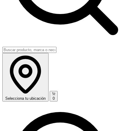
Selecciona
tu ubicación
0