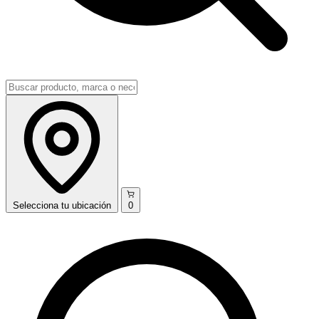
Selecciona
tu ubicación
0