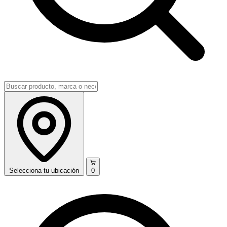
Selecciona
tu ubicación
0