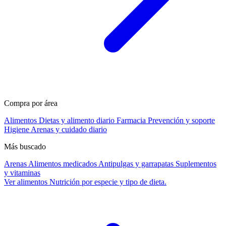
Compra por área
Alimentos
Dietas y alimento diario
Farmacia
Prevención y soporte
Higiene
Arenas y cuidado diario
Más buscado
Arenas
Alimentos medicados
Antipulgas y garrapatas
Suplementos
y vitaminas
Ver alimentos
Nutrición por especie y tipo de dieta.