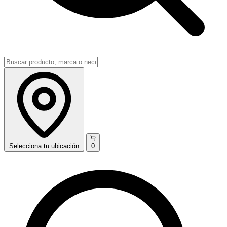
Selecciona
tu ubicación
0