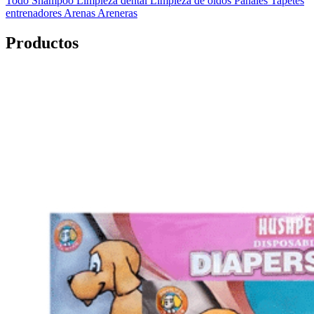
Todo
Shampoo
Limpieza dental
Limpieza de oídos
Pañales
Tapetes
entrenadores
Arenas
Areneras
Productos