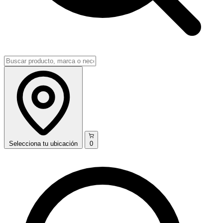
Selecciona
tu ubicación
0