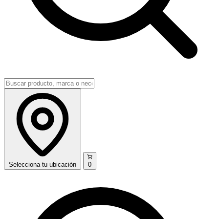
Selecciona
tu ubicación
0