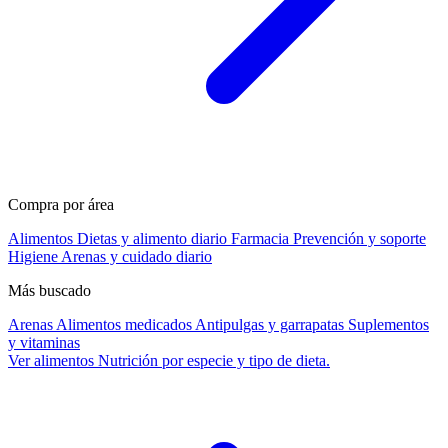
Compra por área
Alimentos
Dietas y alimento diario
Farmacia
Prevención y soporte
Higiene
Arenas y cuidado diario
Más buscado
Arenas
Alimentos medicados
Antipulgas y garrapatas
Suplementos
y vitaminas
Ver alimentos
Nutrición por especie y tipo de dieta.