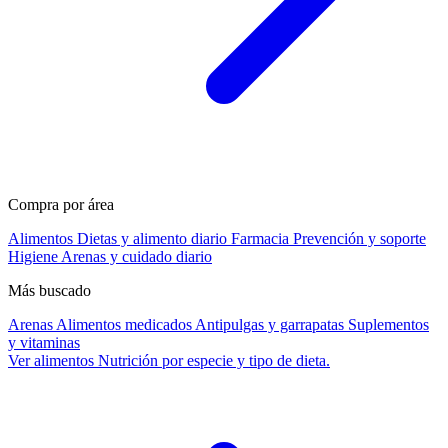
Compra por área
Alimentos
Dietas y alimento diario
Farmacia
Prevención y soporte
Higiene
Arenas y cuidado diario
Más buscado
Arenas
Alimentos medicados
Antipulgas y garrapatas
Suplementos
y vitaminas
Ver alimentos
Nutrición por especie y tipo de dieta.