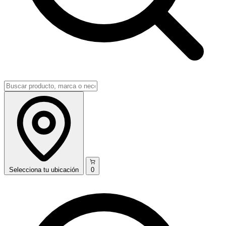
Selecciona
tu ubicación
0