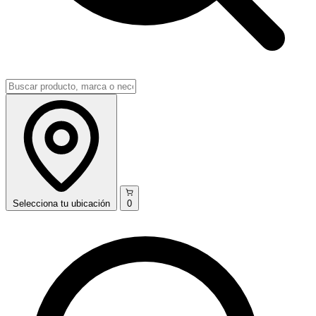
Selecciona
tu ubicación
0