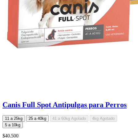
Canis Full Spot Antipulgas para Perros
11 a 25kg
25 a 40kg
41 a 60kg
Agotado
4kg
Agotado
5 a 10kg
$40.500