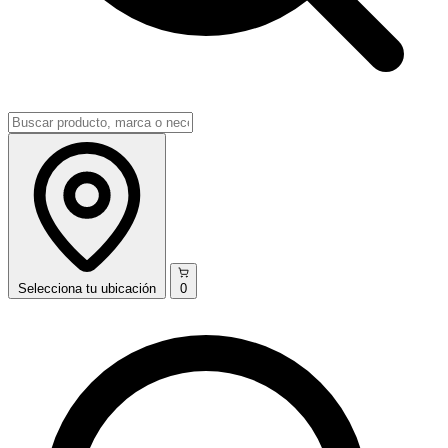
Selecciona
tu ubicación
0