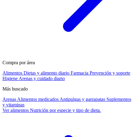
Compra por área
Alimentos
Dietas y alimento diario
Farmacia
Prevención y soporte
Higiene
Arenas y cuidado diario
Más buscado
Arenas
Alimentos medicados
Antipulgas y garrapatas
Suplementos
y vitaminas
Ver alimentos
Nutrición por especie y tipo de dieta.