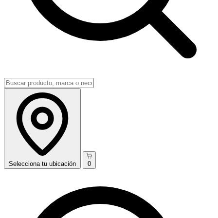
Selecciona
tu ubicación
0