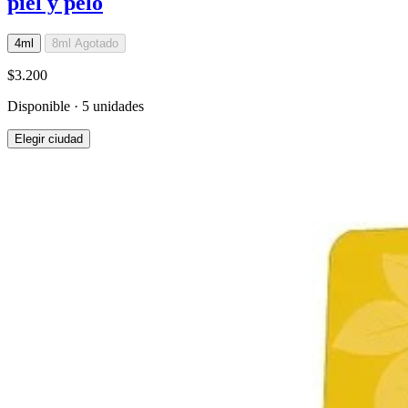
piel y pelo
4ml
8ml
Agotado
$3.200
Disponible · 5 unidades
Elegir ciudad