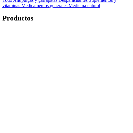
Todo
Antipulgas y garrapatas
Desparasitantes
Suplementos y
vitaminas
Medicamentos generales
Medicina natural
Productos