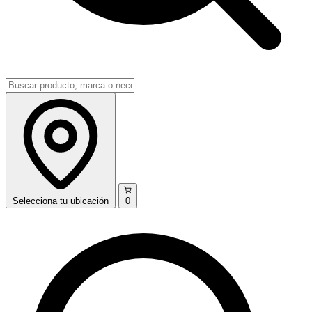
Selecciona
tu ubicación
0