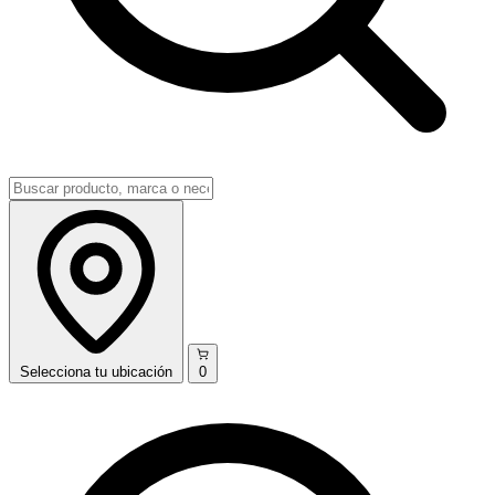
Selecciona
tu ubicación
0