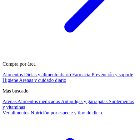
Compra por área
Alimentos
Dietas y alimento diario
Farmacia
Prevención y soporte
Higiene
Arenas y cuidado diario
Más buscado
Arenas
Alimentos medicados
Antipulgas y garrapatas
Suplementos
y vitaminas
Ver alimentos
Nutrición por especie y tipo de dieta.