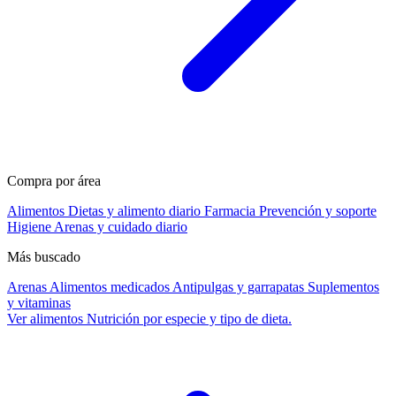
Compra por área
Alimentos
Dietas y alimento diario
Farmacia
Prevención y soporte
Higiene
Arenas y cuidado diario
Más buscado
Arenas
Alimentos medicados
Antipulgas y garrapatas
Suplementos
y vitaminas
Ver alimentos
Nutrición por especie y tipo de dieta.