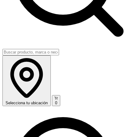
Selecciona
tu ubicación
0