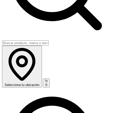
Selecciona
tu ubicación
0