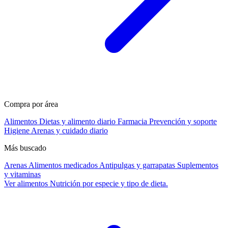
Compra por área
Alimentos
Dietas y alimento diario
Farmacia
Prevención y soporte
Higiene
Arenas y cuidado diario
Más buscado
Arenas
Alimentos medicados
Antipulgas y garrapatas
Suplementos
y vitaminas
Ver alimentos
Nutrición por especie y tipo de dieta.