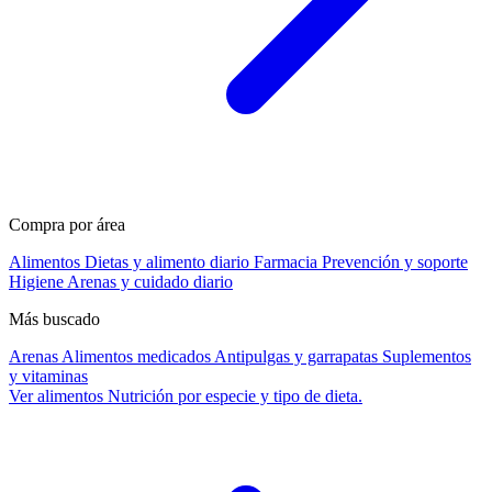
Compra por área
Alimentos
Dietas y alimento diario
Farmacia
Prevención y soporte
Higiene
Arenas y cuidado diario
Más buscado
Arenas
Alimentos medicados
Antipulgas y garrapatas
Suplementos
y vitaminas
Ver alimentos
Nutrición por especie y tipo de dieta.