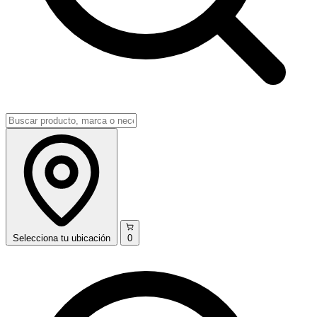
Selecciona
tu ubicación
0