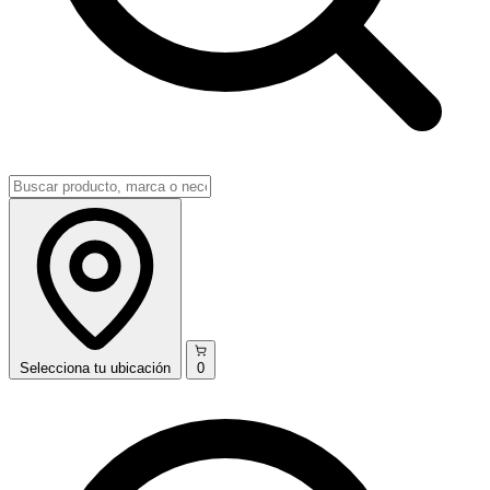
Selecciona
tu ubicación
0