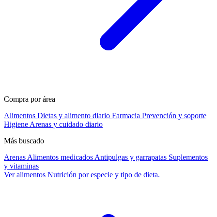
Compra por área
Alimentos
Dietas y alimento diario
Farmacia
Prevención y soporte
Higiene
Arenas y cuidado diario
Más buscado
Arenas
Alimentos medicados
Antipulgas y garrapatas
Suplementos
y vitaminas
Ver alimentos
Nutrición por especie y tipo de dieta.