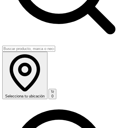
Selecciona
tu ubicación
0