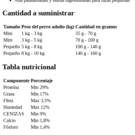
Alta palatabilidad y buena digestibilidad para razas pequeñas
Cantidad a suministrar
Tamaño
Peso del perro adulto (kg)
Cantidad en gramos
Mini
1 kg - 3 kg
35 g - 70 g
Mini
3 kg - 5 kg
70 g - 100 g
Pequeño
5 kg - 8 kg
100 g - 140 g
Pequeño
8 kg - 10 kg
140 g - 160 g
Tabla nutricional
Componente
Porcentaje
Proteína
Min 29%
Grasa
Min 17%
Fibra
Max 3,5%
Humedad
Max 12%
CENIZAS
Min 9%
Calcio
Min 1,8%
Fósforo
Min 1,4%