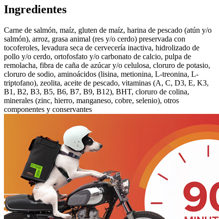
Ingredientes
Carne de salmón, maíz, gluten de maíz, harina de pescado (atún y/o
salmón), arroz, grasa animal (res y/o cerdo) preservada con
tocoferoles, levadura seca de cervecería inactiva, hidrolizado de
pollo y/o cerdo, ortofosfato y/o carbonato de calcio, pulpa de
remolacha, fibra de caña de azúcar y/o celulosa, cloruro de potasio,
cloruro de sodio, aminoácidos (lisina, metionina, L-treonina, L-
triptofano), zeolita, aceite de pescado, vitaminas (A, C, D3, E, K3,
B1, B2, B3, B5, B6, B7, B9, B12), BHT, cloruro de colina,
minerales (zinc, hierro, manganeso, cobre, selenio), otros
componentes y conservantes