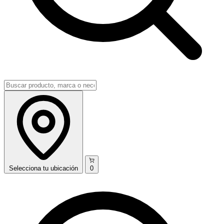
Selecciona
tu ubicación
0