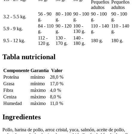
Pequeños
Pequeños
adultos
adultos
56 - 90
80 - 100
90 - 100
90 - 100
90 - 100
3.2 - 5.5 kg.
g.
g.
g.
g.
g.
84 - 110
90 - 120
100 -
110 - 140
110 - 140
5.9 - 9 kg.
g.
g.
130 g.
g.
g.
112 -
130 -
140 -
9.5 - 12 kg.
180 g.
180 g.
120 g.
170 g.
180 g.
Tabla nutricional
Componente
Garantía
Valor
Proteína
mínimo
28,0 %
Grasa
mínimo
17,0 %
Fibra
máximo
4,0 %
Ceniza
máximo
8,0 %
Humedad
máximo
11,0 %
Ingredientes
Pollo, harina de pollo, arroz cristal, yuca, salmón, aceite de pollo,