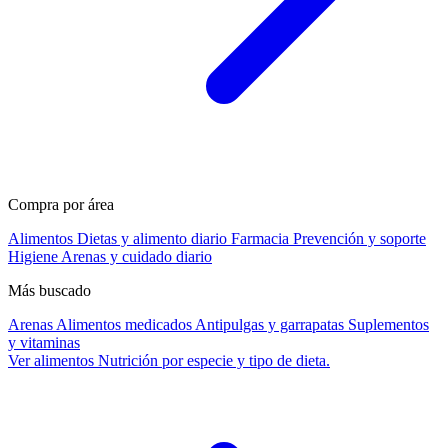
Compra por área
Alimentos
Dietas y alimento diario
Farmacia
Prevención y soporte
Higiene
Arenas y cuidado diario
Más buscado
Arenas
Alimentos medicados
Antipulgas y garrapatas
Suplementos
y vitaminas
Ver alimentos
Nutrición por especie y tipo de dieta.