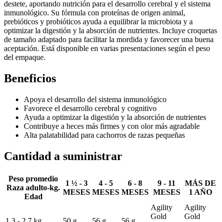
destete, aportando nutrición para el desarrollo cerebral y el sistema
inmunológico. Su fórmula con proteínas de origen animal,
prebióticos y probióticos ayuda a equilibrar la microbiota y a
optimizar la digestión y la absorción de nutrientes. Incluye croquetas
de tamaño adaptado para facilitar la mordida y favorecer una buena
aceptación. Está disponible en varias presentaciones según el peso
del empaque.
Beneficios
Apoya el desarrollo del sistema inmunológico
Favorece el desarrollo cerebral y cognitivo
Ayuda a optimizar la digestión y la absorción de nutrientes
Contribuye a heces más firmes y con olor más agradable
Alta palatabilidad para cachorros de razas pequeñas
Cantidad a suministrar
Peso promedio
1 ½ - 3
4 - 5
6 - 8
9 - 11
MÁS DE
Raza adulto-kg.
MESES
MESES
MESES
MESES
1 AÑO
Edad
Agility
Agility
Gold
Gold
1.3 - 2.7 kg.
50 g.
56 g.
56 g.