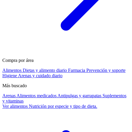
Compra por área
Alimentos
Dietas y alimento diario
Farmacia
Prevención y soporte
Higiene
Arenas y cuidado diario
Más buscado
Arenas
Alimentos medicados
Antipulgas y garrapatas
Suplementos
y vitaminas
Ver alimentos
Nutrición por especie y tipo de dieta.