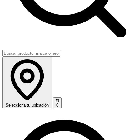
Selecciona
tu ubicación
0