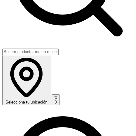
Selecciona
tu ubicación
0