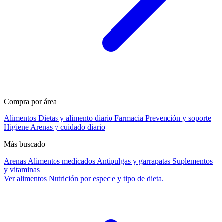
Compra por área
Alimentos
Dietas y alimento diario
Farmacia
Prevención y soporte
Higiene
Arenas y cuidado diario
Más buscado
Arenas
Alimentos medicados
Antipulgas y garrapatas
Suplementos
y vitaminas
Ver alimentos
Nutrición por especie y tipo de dieta.