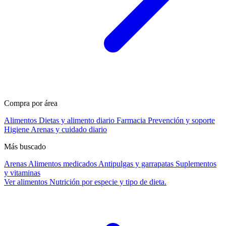
Compra por área
Alimentos
Dietas y alimento diario
Farmacia
Prevención y soporte
Higiene
Arenas y cuidado diario
Más buscado
Arenas
Alimentos medicados
Antipulgas y garrapatas
Suplementos
y vitaminas
Ver alimentos
Nutrición por especie y tipo de dieta.