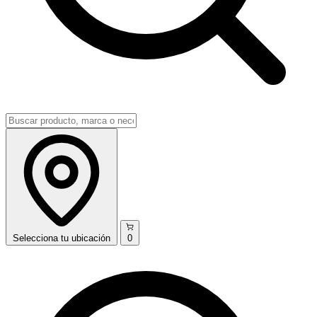
Selecciona
tu ubicación
0