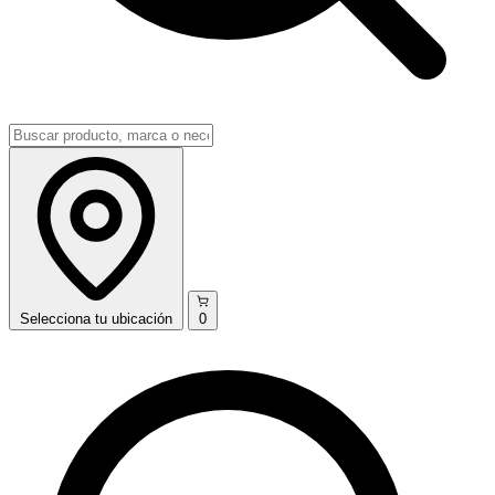
Selecciona
tu ubicación
0