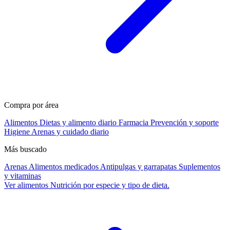
Compra por área
Alimentos
Dietas y alimento diario
Farmacia
Prevención y soporte
Higiene
Arenas y cuidado diario
Más buscado
Arenas
Alimentos medicados
Antipulgas y garrapatas
Suplementos
y vitaminas
Ver alimentos
Nutrición por especie y tipo de dieta.