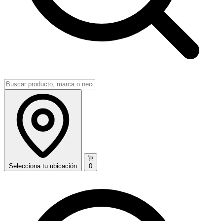
Selecciona
tu ubicación
0