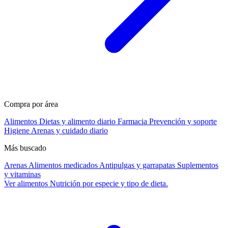
Compra por área
Alimentos
Dietas y alimento diario
Farmacia
Prevención y soporte
Higiene
Arenas y cuidado diario
Más buscado
Arenas
Alimentos medicados
Antipulgas y garrapatas
Suplementos
y vitaminas
Ver alimentos
Nutrición por especie y tipo de dieta.