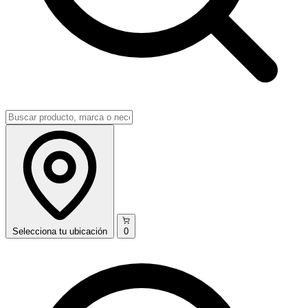
Selecciona
tu ubicación
0