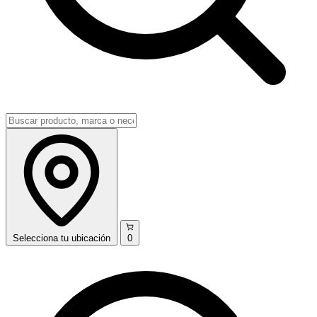
Selecciona
tu ubicación
0