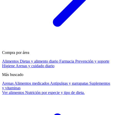
Compra por área
Alimentos
Dietas y alimento diario
Farmacia
Prevención y soporte
Higiene
Arenas y cuidado diario
Más buscado
Arenas
Alimentos medicados
Antipulgas y garrapatas
Suplementos
y vitaminas
Ver alimentos
Nutrición por especie y tipo de dieta.