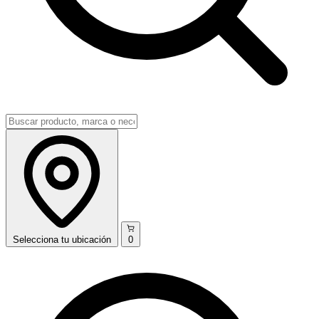
Selecciona
tu ubicación
0