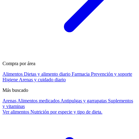
Compra por área
Alimentos
Dietas y alimento diario
Farmacia
Prevención y soporte
Higiene
Arenas y cuidado diario
Más buscado
Arenas
Alimentos medicados
Antipulgas y garrapatas
Suplementos
y vitaminas
Ver alimentos
Nutrición por especie y tipo de dieta.