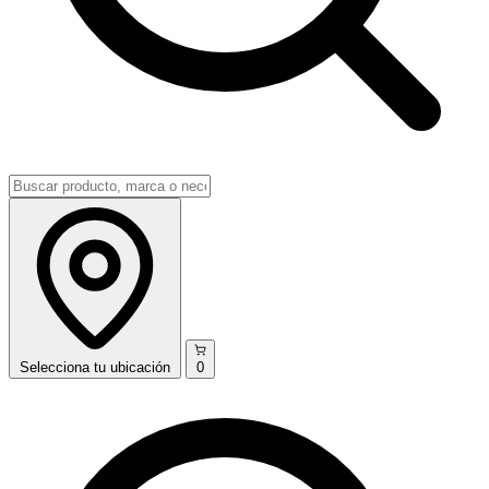
Selecciona
tu ubicación
0