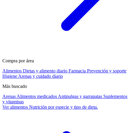
Compra por área
Alimentos
Dietas y alimento diario
Farmacia
Prevención y soporte
Higiene
Arenas y cuidado diario
Más buscado
Arenas
Alimentos medicados
Antipulgas y garrapatas
Suplementos
y vitaminas
Ver alimentos
Nutrición por especie y tipo de dieta.