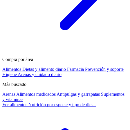
Compra por área
Alimentos
Dietas y alimento diario
Farmacia
Prevención y soporte
Higiene
Arenas y cuidado diario
Más buscado
Arenas
Alimentos medicados
Antipulgas y garrapatas
Suplementos
y vitaminas
Ver alimentos
Nutrición por especie y tipo de dieta.