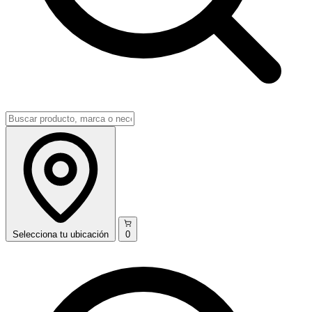
Selecciona
tu ubicación
0