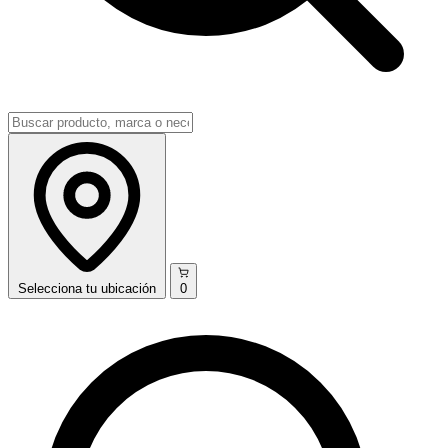
Selecciona
tu ubicación
0