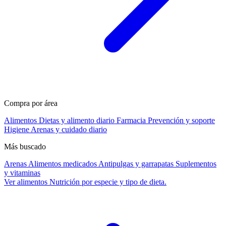
Compra por área
Alimentos
Dietas y alimento diario
Farmacia
Prevención y soporte
Higiene
Arenas y cuidado diario
Más buscado
Arenas
Alimentos medicados
Antipulgas y garrapatas
Suplementos
y vitaminas
Ver alimentos
Nutrición por especie y tipo de dieta.