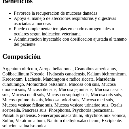
Beneficios
Favorece la recuperacion de mucosas danadas
Apoya el manejo de afecciones respiratorias y digestivas
asociadas a mucosas
Puede complementar terapias en cuadros urogenitales u
oculares segun indicacion veterinaria
Administracion inyectable con dosificacion ajustada al tamano
del paciente
Composición
Argentum nitricum, Atropa belladonna, Ceanothus americanus,
Colibacillinum Nosode, Hydrastis canadensis, Kalium bichromicum,
Kreosotum, Lachesis, Mandragora e radice siccata, Marsdenia
cundurango, Momordica balsamina, Mucosa coli suis, Mucosa
duodeni suis, Mucosa ilei suis, Mucosa jejuni suis, Mucosa nasalis
suis, Mucosa oculi suis, Mucosa oesophagi suis, Mucosa oris suis,
Mucosa pulmonis suis, Mucosa pylori suis, Mucosa recti suis,
Mucosa vesicae felleae suis, Mucosa vesicae urinariae suis, Oxalis
acetosella, Pancreas suis, Phosphorus, Psychotria ipecacuana,
Pulsatilla pratensis, Semecarpus anacardium, Strychnos nux-vomica,
Sulfur, Veratrum album, Natrium diethyloxalaceticum, Excipiente:
solucion salina isotonica