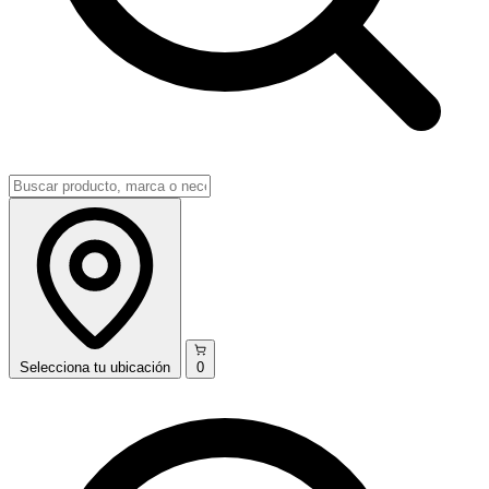
Selecciona
tu ubicación
0