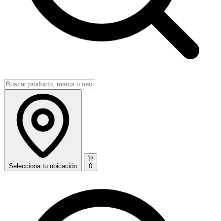
Selecciona
tu ubicación
0