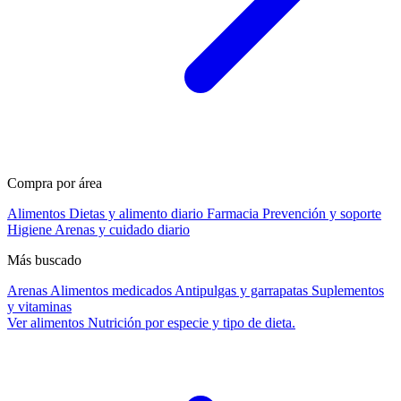
Compra por área
Alimentos
Dietas y alimento diario
Farmacia
Prevención y soporte
Higiene
Arenas y cuidado diario
Más buscado
Arenas
Alimentos medicados
Antipulgas y garrapatas
Suplementos
y vitaminas
Ver alimentos
Nutrición por especie y tipo de dieta.