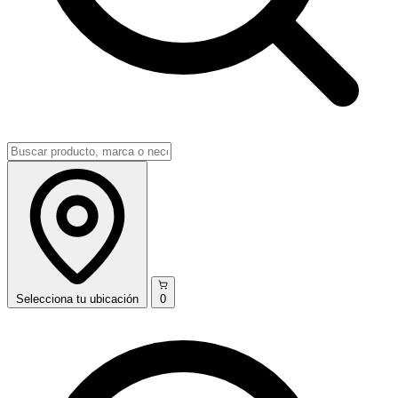
Selecciona
tu ubicación
0