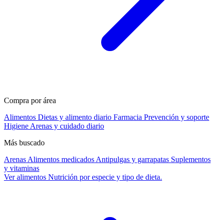
Compra por área
Alimentos
Dietas y alimento diario
Farmacia
Prevención y soporte
Higiene
Arenas y cuidado diario
Más buscado
Arenas
Alimentos medicados
Antipulgas y garrapatas
Suplementos
y vitaminas
Ver alimentos
Nutrición por especie y tipo de dieta.