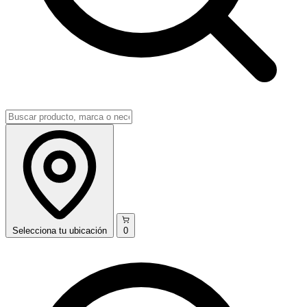
Selecciona
tu ubicación
0