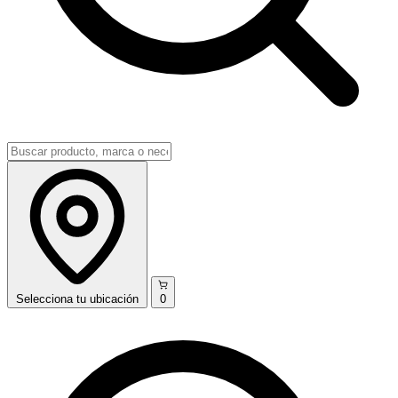
Selecciona
tu ubicación
0