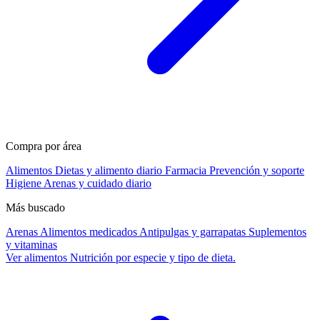
Compra por área
Alimentos
Dietas y alimento diario
Farmacia
Prevención y soporte
Higiene
Arenas y cuidado diario
Más buscado
Arenas
Alimentos medicados
Antipulgas y garrapatas
Suplementos
y vitaminas
Ver alimentos
Nutrición por especie y tipo de dieta.