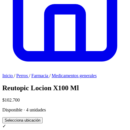
Inicio
/
Perros
/
Farmacia
/
Medicamentos generales
Reutopic Locion X100 Ml
$102.700
Disponible · 4 unidades
Selecciona ubicación
✓