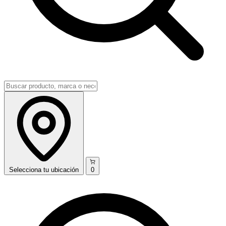
Selecciona
tu ubicación
0