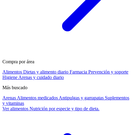
Compra por área
Alimentos
Dietas y alimento diario
Farmacia
Prevención y soporte
Higiene
Arenas y cuidado diario
Más buscado
Arenas
Alimentos medicados
Antipulgas y garrapatas
Suplementos
y vitaminas
Ver alimentos
Nutrición por especie y tipo de dieta.