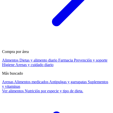
Compra por área
Alimentos
Dietas y alimento diario
Farmacia
Prevención y soporte
Higiene
Arenas y cuidado diario
Más buscado
Arenas
Alimentos medicados
Antipulgas y garrapatas
Suplementos
y vitaminas
Ver alimentos
Nutrición por especie y tipo de dieta.