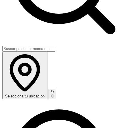
Selecciona
tu ubicación
0