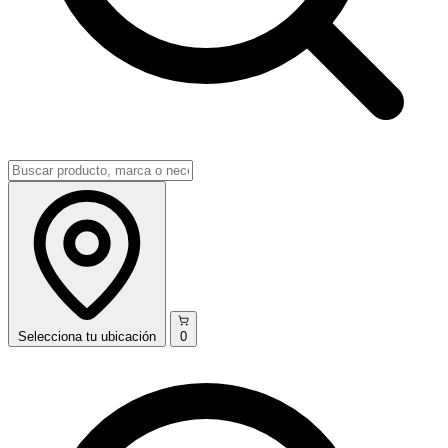
Selecciona
tu ubicación
0