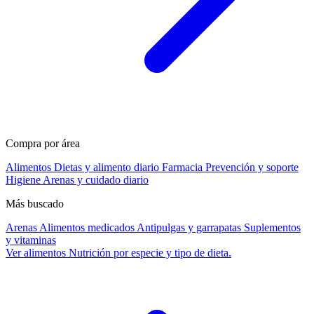
Compra por área
Alimentos
Dietas y alimento diario
Farmacia
Prevención y soporte
Higiene
Arenas y cuidado diario
Más buscado
Arenas
Alimentos medicados
Antipulgas y garrapatas
Suplementos
y vitaminas
Ver alimentos
Nutrición por especie y tipo de dieta.