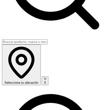
Selecciona
tu ubicación
0