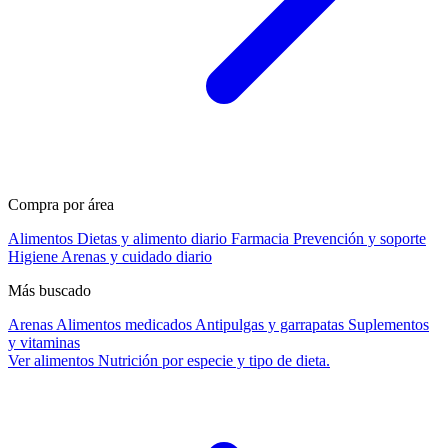
Compra por área
Alimentos
Dietas y alimento diario
Farmacia
Prevención y soporte
Higiene
Arenas y cuidado diario
Más buscado
Arenas
Alimentos medicados
Antipulgas y garrapatas
Suplementos
y vitaminas
Ver alimentos
Nutrición por especie y tipo de dieta.