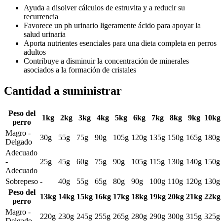
Ayuda a disolver cálculos de estruvita y a reducir su
recurrencia
Favorece un ph urinario ligeramente ácido para apoyar la
salud urinaria
Aporta nutrientes esenciales para una dieta completa en perros
adultos
Contribuye a disminuir la concentración de minerales
asociados a la formación de cristales
Cantidad a suministrar
Peso del
1kg
2kg
3kg
4kg
5kg
6kg
7kg
8kg
9kg
10kg
perro
Magro -
30g
55g
75g
90g
105g
120g
135g
150g
165g
180g
Delgado
Adecuado
-
25g
45g
60g
75g
90g
105g
115g
130g
140g
150g
Adecuado
Sobrepeso
-
40g
55g
65g
80g
90g
100g
110g
120g
130g
Peso del
13kg
14kg
15kg
16kg
17kg
18kg
19kg
20kg
21kg
22kg
perro
Magro -
220g
230g
245g
255g
265g
280g
290g
300g
315g
325g
Delgado