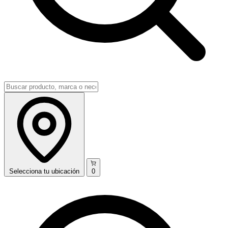
Selecciona
tu ubicación
0