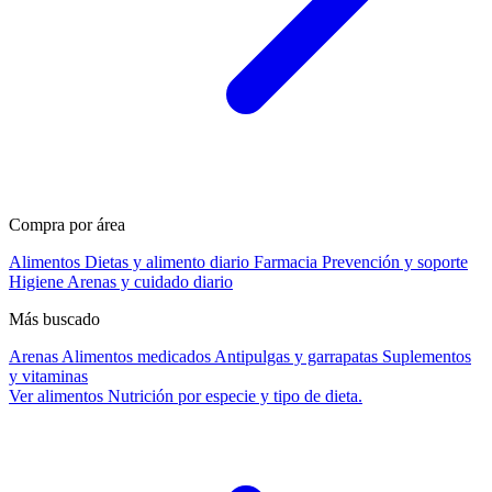
Compra por área
Alimentos
Dietas y alimento diario
Farmacia
Prevención y soporte
Higiene
Arenas y cuidado diario
Más buscado
Arenas
Alimentos medicados
Antipulgas y garrapatas
Suplementos
y vitaminas
Ver alimentos
Nutrición por especie y tipo de dieta.