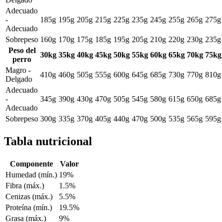
Adecuado
-
185g
195g
205g
215g
225g
235g
245g
255g
265g
275g
Adecuado
Sobrepeso
160g
170g
175g
185g
195g
205g
210g
220g
230g
235g
Peso del
30kg
35kg
40kg
45kg
50kg
55kg
60kg
65kg
70kg
75kg
perro
Magro -
410g
460g
505g
555g
600g
645g
685g
730g
770g
810g
Delgado
Adecuado
-
345g
390g
430g
470g
505g
545g
580g
615g
650g
685g
Adecuado
Sobrepeso
300g
335g
370g
405g
440g
470g
500g
535g
565g
595g
Tabla nutricional
Componente
Valor
Humedad (mín.)
19%
Fibra (máx.)
1.5%
Cenizas (máx.)
5.5%
Proteína (mín.)
19.5%
Grasa (máx.)
9%