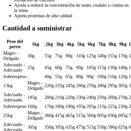
Ayuda a reducir la concentración de urato, oxalato y cistina en
la orina
Aporta proteínas de alta calidad
Cantidad a suministrar
Peso del
1kg
2kg
3kg
4kg
5kg
6kg
7kg
8kg
9kg
perro
Magro -
30g
55g
75g
90g
110g
125g
140g
155g
170g
1
Delgado
Adecuado -
25g
45g
60g
75g
90g
105g
115g
130g
140g
1
Adecuado
Sobreespeso
-
40g
55g
65g
80g
90g
100g
110g
120g
1
Magro -
13kg
220g
235g
245g
260g
270g
280g
295g
305g
3
Delgado
Adecuado -
185g
200g
210g
220g
230g
240g
250g
260g
270g
2
Adecuado
Sobreespeso
160g
170g
180g
190g
195g
205g
215g
225g
230g
2
Magro -
25kg
360g
415g
465g
515g
560g
605g
650g
695g
7
Delgado
Adecuado -
305g
350g
395g
435g
475g
515g
550g
590g
625g
6
Adecuado