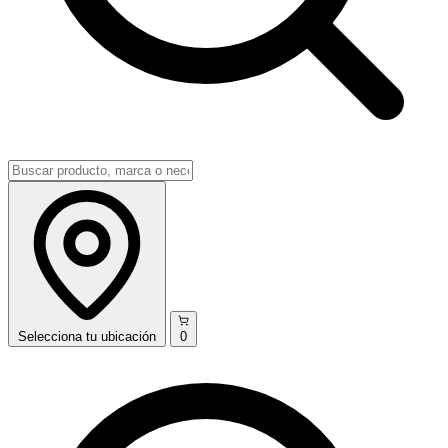
Selecciona
tu ubicación
0