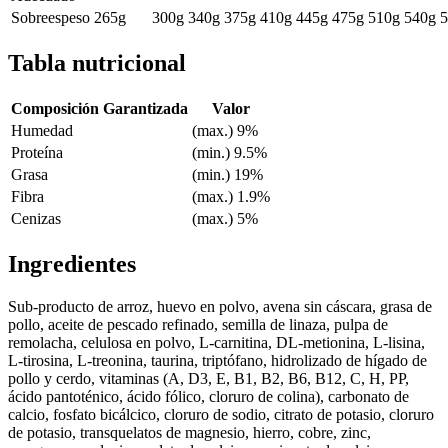
Sobreespeso
265g
300g
340g
375g
410g
445g
475g
510g
540g
5
Tabla nutricional
Composición Garantizada
Valor
Humedad
(max.) 9%
Proteína
(min.) 9.5%
Grasa
(min.) 19%
Fibra
(max.) 1.9%
Cenizas
(max.) 5%
Ingredientes
Sub-producto de arroz, huevo en polvo, avena sin cáscara, grasa de
pollo, aceite de pescado refinado, semilla de linaza, pulpa de
remolacha, celulosa en polvo, L-carnitina, DL-metionina, L-lisina,
L-tirosina, L-treonina, taurina, triptófano, hidrolizado de hígado de
pollo y cerdo, vitaminas (A, D3, E, B1, B2, B6, B12, C, H, PP,
ácido pantoténico, ácido fólico, cloruro de colina), carbonato de
calcio, fosfato bicálcico, cloruro de sodio, citrato de potasio, cloruro
de potasio, transquelatos de magnesio, hierro, cobre, zinc,