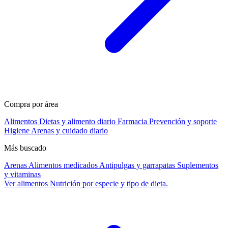
Compra por área
Alimentos
Dietas y alimento diario
Farmacia
Prevención y soporte
Higiene
Arenas y cuidado diario
Más buscado
Arenas
Alimentos medicados
Antipulgas y garrapatas
Suplementos
y vitaminas
Ver alimentos
Nutrición por especie y tipo de dieta.