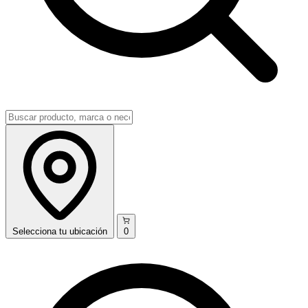
Selecciona
tu ubicación
0