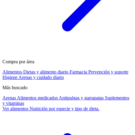
Compra por área
Alimentos
Dietas y alimento diario
Farmacia
Prevención y soporte
Higiene
Arenas y cuidado diario
Más buscado
Arenas
Alimentos medicados
Antipulgas y garrapatas
Suplementos
y vitaminas
Ver alimentos
Nutrición por especie y tipo de dieta.