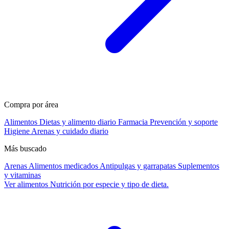
Compra por área
Alimentos
Dietas y alimento diario
Farmacia
Prevención y soporte
Higiene
Arenas y cuidado diario
Más buscado
Arenas
Alimentos medicados
Antipulgas y garrapatas
Suplementos
y vitaminas
Ver alimentos
Nutrición por especie y tipo de dieta.