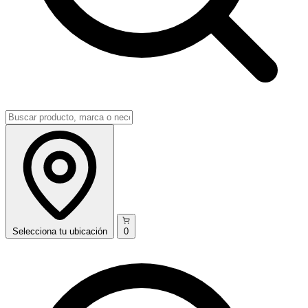
Selecciona
tu ubicación
0