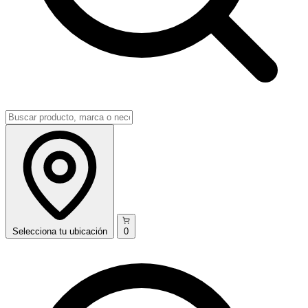
Selecciona
tu ubicación
0