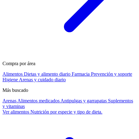
Compra por área
Alimentos
Dietas y alimento diario
Farmacia
Prevención y soporte
Higiene
Arenas y cuidado diario
Más buscado
Arenas
Alimentos medicados
Antipulgas y garrapatas
Suplementos
y vitaminas
Ver alimentos
Nutrición por especie y tipo de dieta.