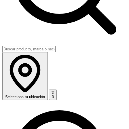
Selecciona
tu ubicación
0