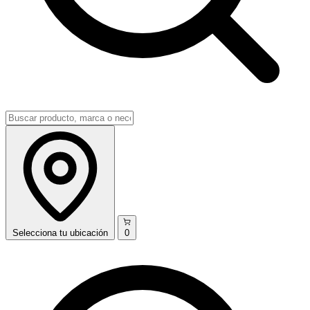
Selecciona
tu ubicación
0