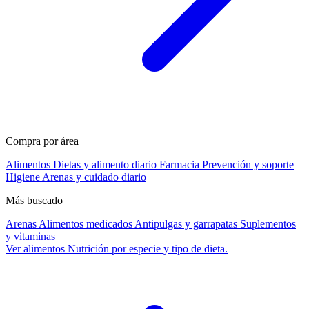
Compra por área
Alimentos
Dietas y alimento diario
Farmacia
Prevención y soporte
Higiene
Arenas y cuidado diario
Más buscado
Arenas
Alimentos medicados
Antipulgas y garrapatas
Suplementos
y vitaminas
Ver alimentos
Nutrición por especie y tipo de dieta.