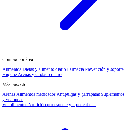
Compra por área
Alimentos
Dietas y alimento diario
Farmacia
Prevención y soporte
Higiene
Arenas y cuidado diario
Más buscado
Arenas
Alimentos medicados
Antipulgas y garrapatas
Suplementos
y vitaminas
Ver alimentos
Nutrición por especie y tipo de dieta.