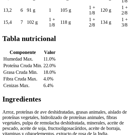
1/8
1 +
1 +
13,2
6
91 g
1
105 g
120 g
1/8
2/8
1 +
1 +
1 +
15,4
7
102 g
118 g
134 g
1/8
2/8
3/8
Tabla nutricional
Componente
Valor
Humedad Max.
11.0%
Proteína Cruda Min.
22.0%
Grasa Cruda Min.
18.0%
Fibra Cruda Max.
4.0%
Cenizas Max.
6.4%
Ingredientes
Arroz, proteínas de ave deshidratadas, grasas animales, aislado de
proteínas vegetales, hidrolizado de proteínas animales, fibras
vegetales, pulpa de remolacha deshidratada, minerales, aceite de
pescado, aceite de soja, fructooligosacáridos, aceite de borraja,
vitaminas y oligoelementos, extracto de rosa de la India,