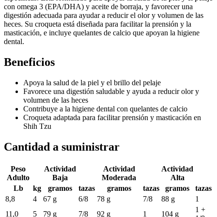
con omega 3 (EPA/DHA) y aceite de borraja, y favorecer una
digestión adecuada para ayudar a reducir el olor y volumen de las
heces. Su croqueta está diseñada para facilitar la prensión y la
masticación, e incluye quelantes de calcio que apoyan la higiene
dental.
Beneficios
Apoya la salud de la piel y el brillo del pelaje
Favorece una digestión saludable y ayuda a reducir olor y
volumen de las heces
Contribuye a la higiene dental con quelantes de calcio
Croqueta adaptada para facilitar prensión y masticación en
Shih Tzu
Cantidad a suministrar
Peso
Actividad
Actividad
Actividad
Adulto
Baja
Moderada
Alta
Lb
kg
gramos
tazas
gramos
tazas
gramos
tazas
8,8
4
67 g
6/8
78 g
7/8
88 g
1
1 +
11,0
5
79 g
7/8
92 g
1
104 g