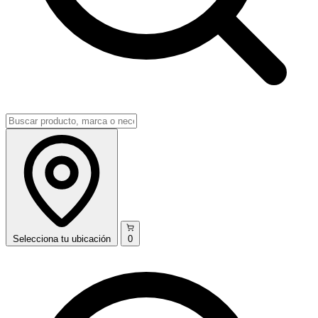
Selecciona
tu ubicación
0