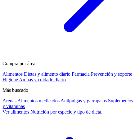
Compra por área
Alimentos
Dietas y alimento diario
Farmacia
Prevención y soporte
Higiene
Arenas y cuidado diario
Más buscado
Arenas
Alimentos medicados
Antipulgas y garrapatas
Suplementos
y vitaminas
Ver alimentos
Nutrición por especie y tipo de dieta.