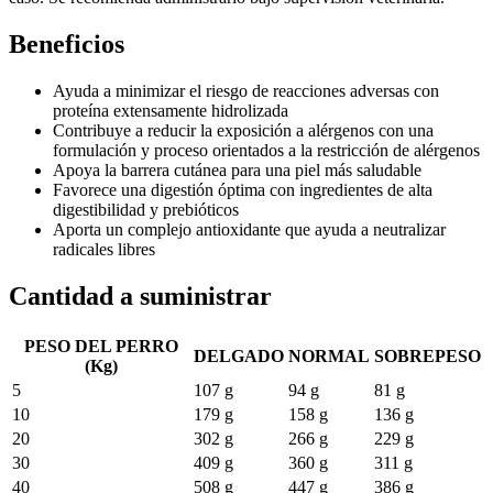
Beneficios
Ayuda a minimizar el riesgo de reacciones adversas con
proteína extensamente hidrolizada
Contribuye a reducir la exposición a alérgenos con una
formulación y proceso orientados a la restricción de alérgenos
Apoya la barrera cutánea para una piel más saludable
Favorece una digestión óptima con ingredientes de alta
digestibilidad y prebióticos
Aporta un complejo antioxidante que ayuda a neutralizar
radicales libres
Cantidad a suministrar
PESO DEL PERRO
DELGADO
NORMAL
SOBREPESO
(Kg)
5
107 g
94 g
81 g
10
179 g
158 g
136 g
20
302 g
266 g
229 g
30
409 g
360 g
311 g
40
508 g
447 g
386 g