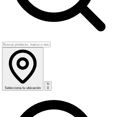
Selecciona
tu ubicación
0