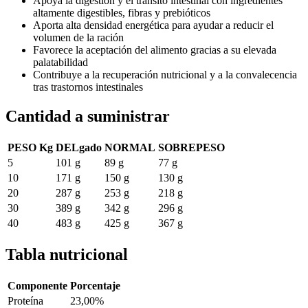
Apoya la digestión y el tránsito intestinal con ingredientes
altamente digestibles, fibras y prebióticos
Aporta alta densidad energética para ayudar a reducir el
volumen de la ración
Favorece la aceptación del alimento gracias a su elevada
palatabilidad
Contribuye a la recuperación nutricional y a la convalecencia
tras trastornos intestinales
Cantidad a suministrar
PESO Kg
DELgado
NORMAL
SOBREPESO
5
101 g
89 g
77 g
10
171 g
150 g
130 g
20
287 g
253 g
218 g
30
389 g
342 g
296 g
40
483 g
425 g
367 g
Tabla nutricional
Componente
Porcentaje
Proteína
23,00%