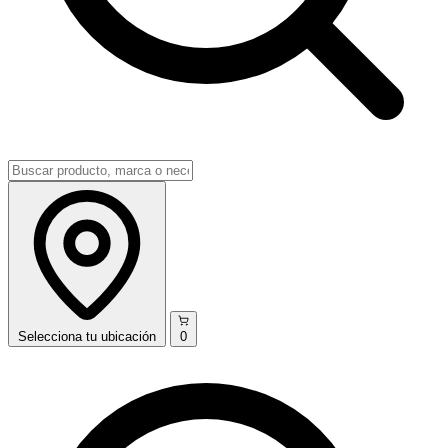
Selecciona
tu ubicación
0