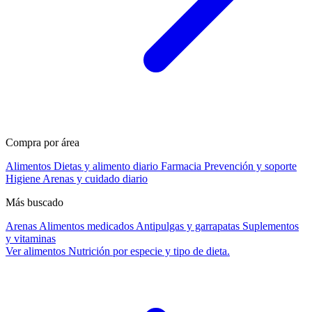
Compra por área
Alimentos
Dietas y alimento diario
Farmacia
Prevención y soporte
Higiene
Arenas y cuidado diario
Más buscado
Arenas
Alimentos medicados
Antipulgas y garrapatas
Suplementos
y vitaminas
Ver alimentos
Nutrición por especie y tipo de dieta.