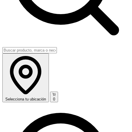
Selecciona
tu ubicación
0